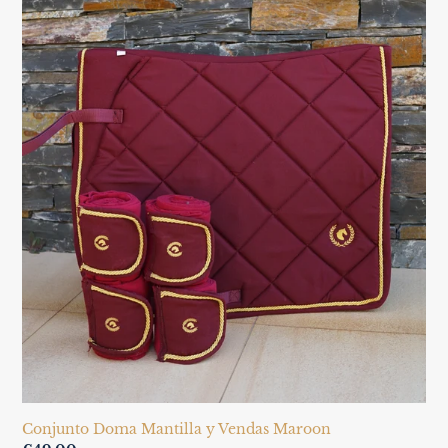
Conjunto
Doma
Mantilla
y
Vendas
Maroon
Conjunto Doma Mantilla y Vendas Maroon