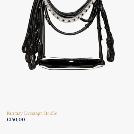
Fantasy Dressage Bridle
Regular
€150,00
price