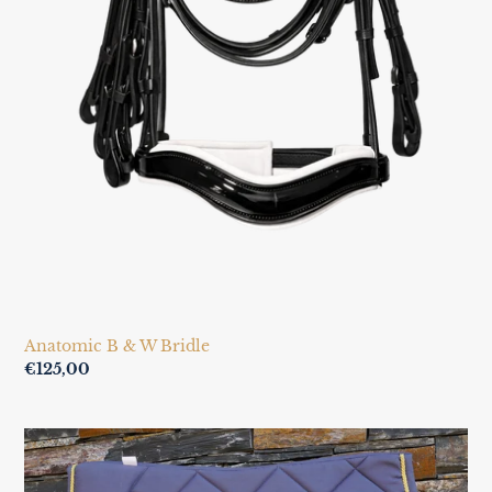
Anatomic B & W Bridle
Regular
€125,00
price
Conjunto
Mantilla
y