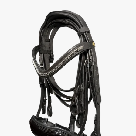
Total
Black Dressage
Bridle