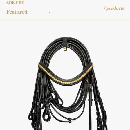
i
SORT BY
7 products
o
n
Cabezada
Golden
: