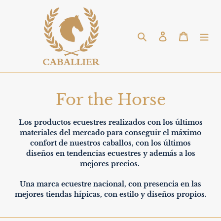
Skip
to
content
Search
Log in
Cart
C
For the Horse
o
Los
productos ecuestres
realizados con los últimos
l
materiales del mercado para conseguir el
máximo
confort
de nuestros
caballos,
con los últimos
l
diseños
en
tendencias ecuestres
y además a los
mejores precios
.
e
Una marca
ecuestre
nacional, con presencia en las
c
mejores
tiendas hípicas
, con
estilo y diseños
propios.
t