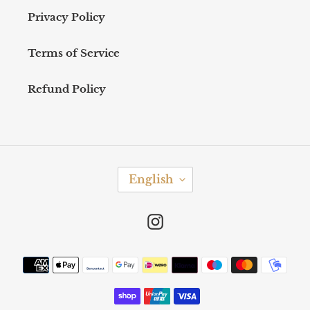
Privacy Policy
Terms of Service
Refund Policy
L
English
A
N
G
Instagram
U
A
Payment
G
methods
E