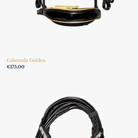
Cabezada Golden
Regular
€175,00
price
Fantasy
Dressage
Bridle