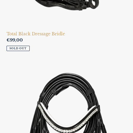
Total Black Dressage Bridle
Regular
€99,00
price
SOLD OUT
Anatomic
B
&
W
Bridle