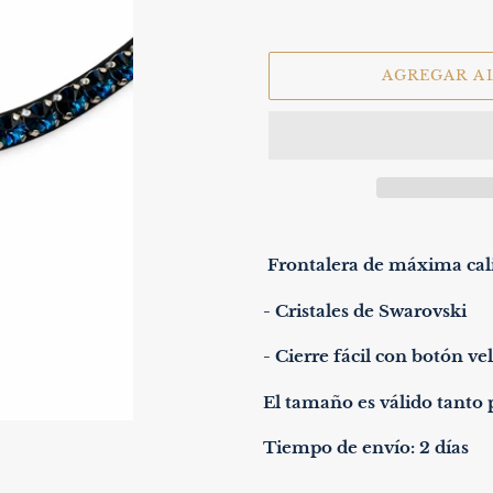
AGREGAR A
Agregando
el
Frontalera de máxima cal
producto
a
- Cristales de Swarovski
tu
carrito
- Cierre fácil con botón ve
de
compra
El tamaño es válido tanto
Tiempo de envío: 2 días