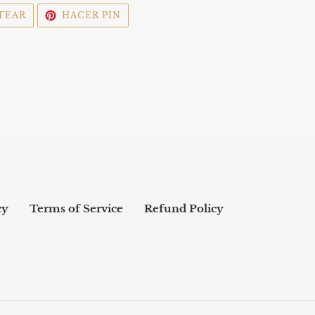
R
TUITEAR
PINEAR
TEAR
HACER PIN
EN
EN
TWITTER
PINTEREST
cy
Terms of Service
Refund Policy