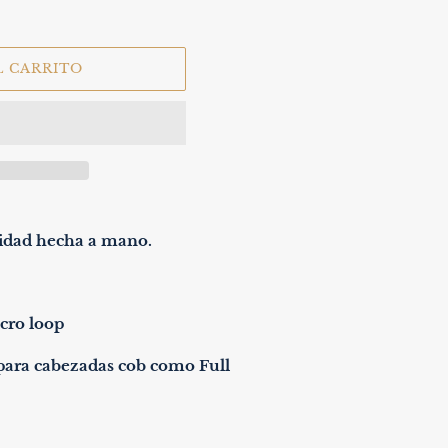
L CARRITO
idad hecha a mano.
lcro loop
 para cabezadas cob como Full